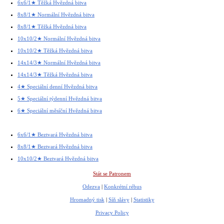
6x6/1★ Těžká Hvězdná bitva
8x8/1★ Normální Hvězdná bitva
8x8/1★ Těžká Hvězdná bitva
10x10/2★ Normální Hvězdná bitva
10x10/2★ Těžká Hvězdná bitva
14x14/3★ Normální Hvězdná bitva
14x14/3★ Těžká Hvězdná bitva
4★ Speciální denní Hvězdná bitva
5★ Speciální týdenní Hvězdná bitva
6★ Speciální měsíční Hvězdná bitva
6x6/1★ Beztvará Hvězdná bitva
8x8/1★ Beztvará Hvězdná bitva
10x10/2★ Beztvará Hvězdná bitva
Stát se Patronem
Odezva
|
Konkrétní rébus
Hromadný tisk
|
Síň slávy
|
Statistiky
Privacy Policy