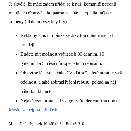
Je skvělé, že máte zájem přidat se k naší komunitě patronů
milujících rébusy! Jako patron získáte na oplátku nějaké
odměny (platí pro všechny hry):
Reklamy zmizí. Stránka se díky tomu bude načítat
rychleji.
Budete mít možnost vrátit se k 30 denním, 10
týdenním a 5 měsíčním speciálním rébusům.
Objeví se lákavé tlačítko "Vzdát se", které otestuje vaši
odolnost, a také zobrazí řešení rébusu, pokud na něj
náhodou kliknete.
Nějaké osobní statistiky a grafy (under construction)
Musíte se nejprve přihlásit.
Minimální příspěvek: Měsíčně: $1; Ročně: $10