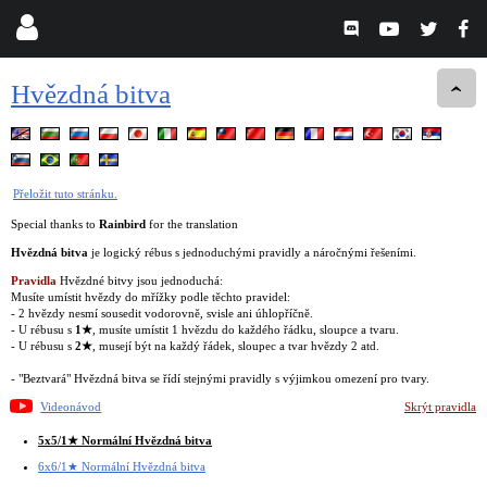
Hvězdná bitva
Přeložit tuto stránku.
Special thanks to
Rainbird
for the translation
Hvězdná bitva
je logický rébus s jednoduchými pravidly a náročnými řešeními.
Pravidla
Hvězdné bitvy jsou jednoduchá:
Musíte umístit hvězdy do mřížky podle těchto pravidel:
- 2 hvězdy nesmí sousedit vodorovně, svisle ani úhlopříčně.
- U rébusu s
1★
, musíte umístit 1 hvězdu do každého řádku, sloupce a tvaru.
- U rébusu s
2★
, musejí být na každý řádek, sloupec a tvar hvězdy 2 atd.
- "Beztvará" Hvězdná bitva se řídí stejnými pravidly s výjimkou omezení pro tvary.
Videonávod
Skrýt pravidla
5x5/1★ Normální Hvězdná bitva
6x6/1★ Normální Hvězdná bitva