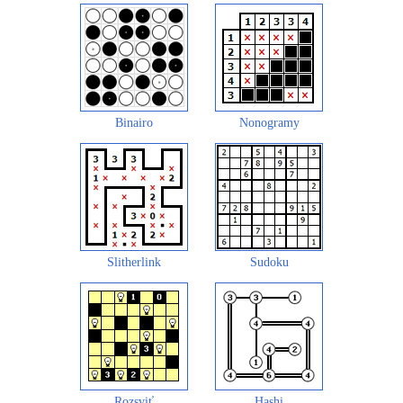
Binairo
Nonogramy
Slitherlink
Sudoku
Rozsviť
Hashi