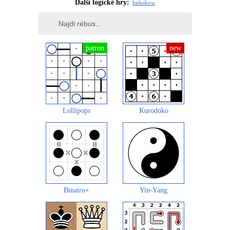
Další logické hry:
hide
show
Lollipops
Kurodoko
Binairo+
Yin-Yang