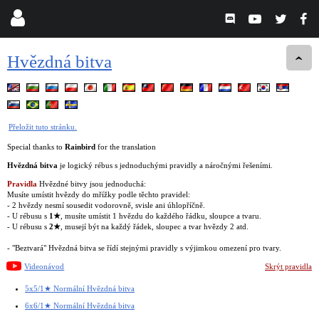
Hvězdná bitva
Přeložit tuto stránku.
Special thanks to
Rainbird
for the translation
Hvězdná bitva
je logický rébus s jednoduchými pravidly a náročnými řešeními.
Pravidla
Hvězdné bitvy jsou jednoduchá:
Musíte umístit hvězdy do mřížky podle těchto pravidel:
- 2 hvězdy nesmí sousedit vodorovně, svisle ani úhlopříčně.
- U rébusu s
1★
, musíte umístit 1 hvězdu do každého řádku, sloupce a tvaru.
- U rébusu s
2★
, musejí být na každý řádek, sloupec a tvar hvězdy 2 atd.
- "Beztvará" Hvězdná bitva se řídí stejnými pravidly s výjimkou omezení pro tvary.
Videonávod
Skrýt pravidla
5x5/1★ Normální Hvězdná bitva
6x6/1★ Normální Hvězdná bitva