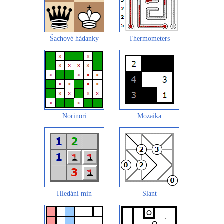
Šachové hádanky
Thermometers
Norinori
Mozaika
Hledání min
Slant