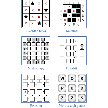
Hvězdná bitva
Kakurasu
Mrakodrapy
Futoshiki
Renzoku
Word search games