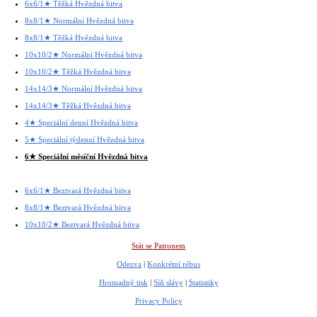
6x6/1★ Těžká Hvězdná bitva
8x8/1★ Normální Hvězdná bitva
8x8/1★ Těžká Hvězdná bitva
10x10/2★ Normální Hvězdná bitva
10x10/2★ Těžká Hvězdná bitva
14x14/3★ Normální Hvězdná bitva
14x14/3★ Těžká Hvězdná bitva
4★ Speciální denní Hvězdná bitva
5★ Speciální týdenní Hvězdná bitva
6★ Speciální měsíční Hvězdná bitva
6x6/1★ Beztvará Hvězdná bitva
8x8/1★ Beztvará Hvězdná bitva
10x10/2★ Beztvará Hvězdná bitva
Stát se Patronem
Odezva
|
Konkrétní rébus
Hromadný tisk
|
Síň slávy
|
Statistiky
Privacy Policy