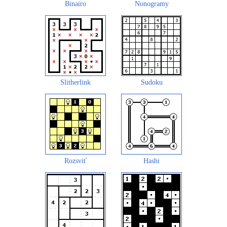
Binairo
Nonogramy
Slitherlink
Sudoku
Rozsviť
Hashi