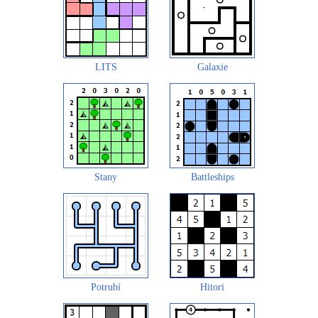
LITS
Galaxie
Stany
Battleships
Potrubí
Hitori